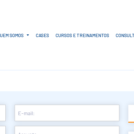
UEM SOMOS
CASES
CURSOS E TREINAMENTOS
CONSULT
APRESENTAÇÃO
MISSÃO, VISÃO E VALORES
SALA PARA
TREINAMENTOS